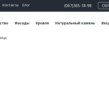
Контакты
Блог
(067)365-18-98
ОБ
ство
Фасады
Кровля
Натуральный камень
Вхо
пица
еские блоки
Плитка клинкерная
Битумная черепица
Сланец
На
льные смеси
Плитка ручной
Керамическая
Травертин
Кл
формовки
черепица
Мрамор
Клинкерный кирпич
Мансардные окна
Кирпич ручной
Софиты
формовки
Клинкерный
подоконник