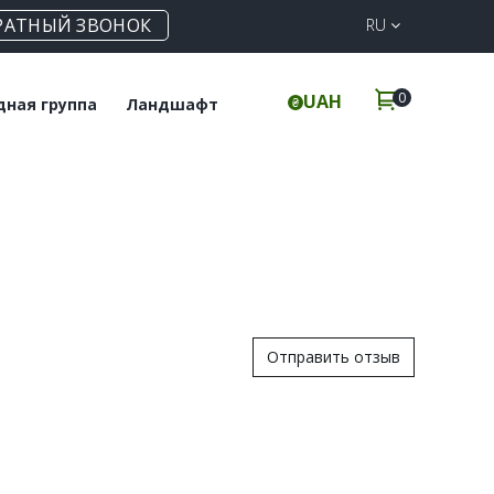
РАТНЫЙ ЗВОНОК
RU
0
UAH
дная группа
Ландшафт
польная плитка
Клинкерная
брусчатка
инкерные ступени
Элементы для забора
Отправить отзыв