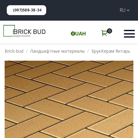
RU
(097)588-38-34
0
UAH
Brick-bud
Ландшафтные материалы
БрукКерам Янтарь