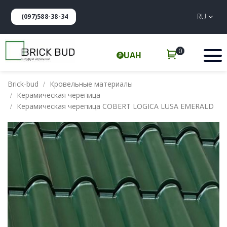
RU
(097)588-38-34
0
UAH
Brick-bud
Кровельные материалы
Керамическая черепица
Керамическая черепица COBERT LOGICA LUSA EMERALD