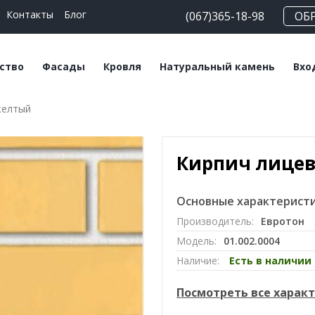
Контакты
Блог
(067)365-18-98
ОБ
ство
Фасады
Кровля
Натуральный камень
Вхо
желтый
еские блоки
Плитка клинкерная
Битумная черепица
Сланец
На
льные смеси
Плитка ручной
Керамическая
Травертин
Кл
формовки
черепица
Кирпич лице
Мрамор
Клинкерный кирпич
Мансардные окна
Основные характеристи
Кирпич ручной
Софиты
Производитель:
Евротон
формовки
Модель:
01.002.0004
Клинкерный
Наличие:
Есть в наличии
подоконник
Посмотреть все харак