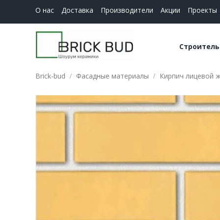
О нас
Доставка
Производители
Акции
Проекты
Строитель
Brick-bud
Фасадные материалы
Кирпич лицевой 
Керамич
Строите