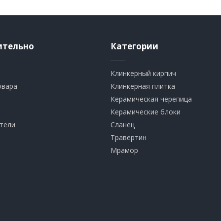
ительно
Категории
Клинкерный кирпич​
овара
​Клинкерная плитка
​Керамическая черепица
​Керамические блоки
тели
​Сланец
Травертин​
​Мрамор