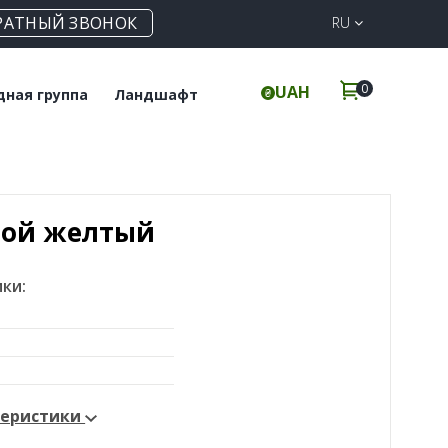
РАТНЫЙ ЗВОНОК
RU
0
UAH
дная группа
Ландшафт
польная плитка
Клинкерная
брусчатка
инкерные ступени
Элементы для забора
вой желтый
ки:
теристики