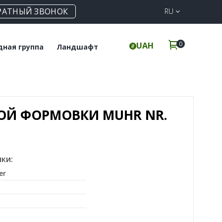
РАТНЫЙ ЗВОНОК
RU
0
UAH
дная группа
Ландшафт
польная плитка
Клинкерная
брусчатка
инкерные ступени
Элементы для забора
ОЙ ФОРМОВКИ MUHR NR.
ки:
er