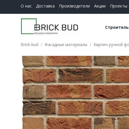
О нас
Доставка
Производители
Акции
Проекты
Строитель
Brick-bud
Фасадные материалы
Кирпич ручной ф
Керамич
Строите