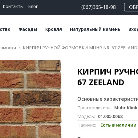
Контакты
Блог
(067)365-18-98
ОБ
ство
Фасады
Кровля
Натуральный камень
Вхо
ормовки
КИРПИЧ РУЧНОЙ ФОРМОВКИ MUHR NR. 67 ZEELAND
еские блоки
Плитка клинкерная
Битумная черепица
Сланец
На
льные смеси
Плитка ручной
Керамическая
Травертин
Кл
формовки
черепица
КИРПИЧ РУЧН
Мрамор
Клинкерный кирпич
Мансардные окна
67 ZEELAND
Кирпич ручной
Софиты
формовки
Основные характеристи
Производитель:
Muhr Klink
Клинкерный
Модель:
01.005.0068
подоконник
Наличие:
Есть в наличии