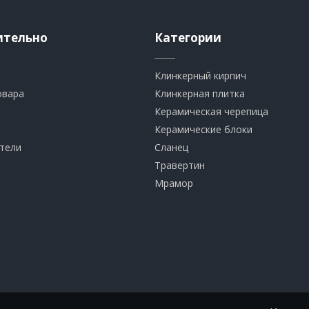
ительно
Категории
Клинкерный кирпич​
овара
​Клинкерная плитка
​Керамическая черепица
​Керамические блоки
тели
​Сланец
Травертин​
​Мрамор