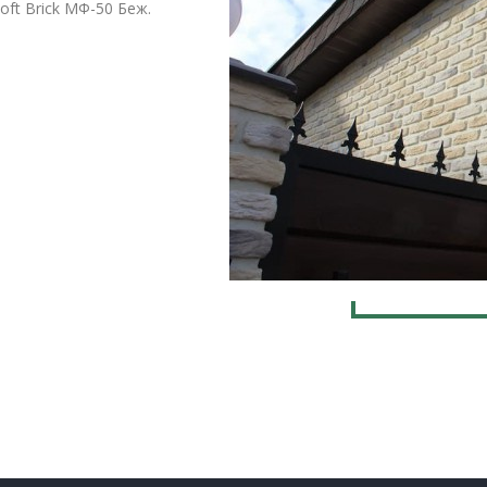
ft Brick МФ-50 Беж.