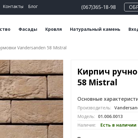
Контакты
Блог
(067)365-18-98
ОБ
ство
Фасады
Кровля
Натуральный камень
Вхо
рмовки Vandersanden 58 Mistral
еские блоки
Плитка клинкерная
Битумная черепица
Сланец
На
льные смеси
Плитка ручной
Керамическая
Травертин
Кл
формовки
черепица
Кирпич ручно
Мрамор
Клинкерный кирпич
Мансардные окна
58 Mistral
Кирпич ручной
Софиты
формовки
Основные характеристи
Производитель:
Vandersan
Клинкерный
Модель:
01.006.0013
подоконник
Наличие:
Есть в наличии