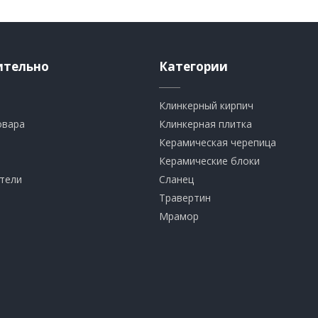
ительно
Категории
Клинкерный кирпич​
овара
​Клинкерная плитка
​Керамическая черепица
​Керамические блоки
тели
​Сланец
Травертин​
​Мрамор