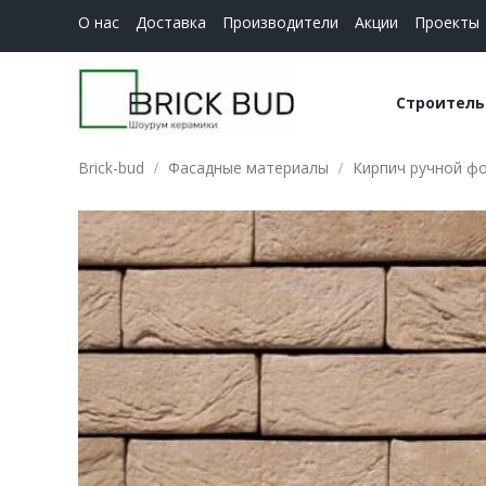
О нас
Доставка
Производители
Акции
Проекты
Строитель
Brick-bud
Фасадные материалы
Кирпич ручной фо
Керамич
Строите