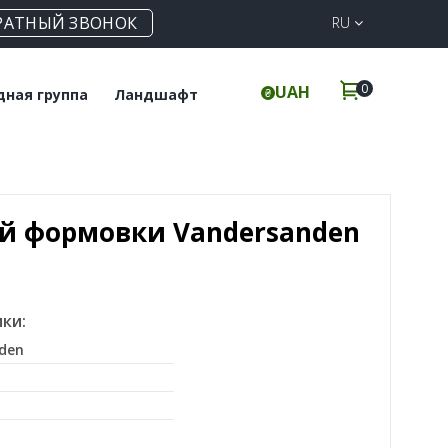
РАТНЫЙ ЗВОНОК
RU
0
UAH
дная группа
Ландшафт
польная плитка
Клинкерная
брусчатка
инкерные ступени
Элементы для забора
й формовки Vandersanden
ки:
den