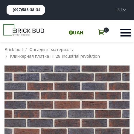
RU
(097)588-38-34
0
UAH
Brick-bud
Фасадные материалы
Клинкерная плитка HF28 Industrial revolution