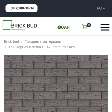
RU
(097)588-38-34
0
UAH
Brick-bud
Фасадные материалы
Клинкерная плитка HF47 Platinum skies