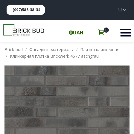
RU
(097)588-38-34
0
UAH
Brick-bud
Фасадные материалы
Плитка клинкерная
Клинкерная плитка Brickwerk 4577 aschgrau