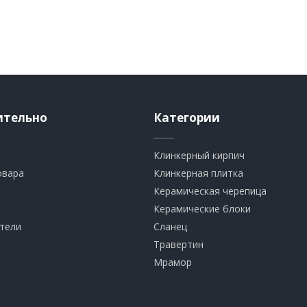
ительно
Категории
Клинкерный кирпич​
овара
​Клинкерная плитка
​Керамическая черепица
​Керамические блоки
тели
​Сланец
Травертин​
​Мрамор