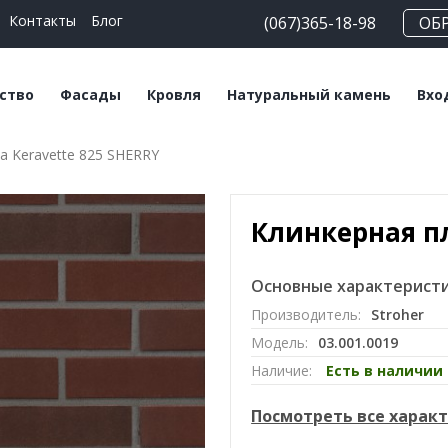
Контакты
Блог
(067)365-18-98
ОБ
ство
Фасады
Кровля
Натуральный камень
Вхо
а Keravette 825 SHERRY
еские блоки
Плитка клинкерная
Битумная черепица
Сланец
На
льные смеси
Плитка ручной
Керамическая
Травертин
Кл
формовки
черепица
Клинкерная пл
Мрамор
Клинкерный кирпич
Мансардные окна
Основные характеристи
Кирпич ручной
Софиты
Производитель:
Stroher
формовки
Модель:
03.001.0019
Клинкерный
Наличие:
Есть в наличии
подоконник
Посмотреть все харак