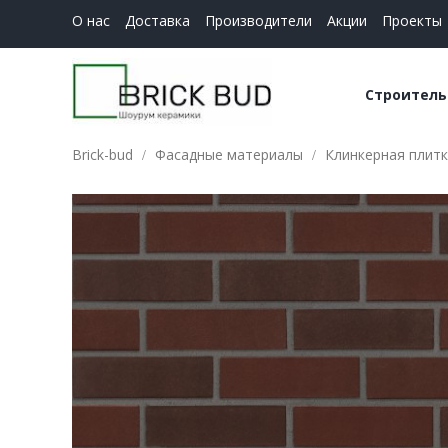
О нас
Доставка
Производители
Акции
Проекты
Строитель
Brick-bud
Фасадные материалы
Клинкерная плитк
Керамич
Строите