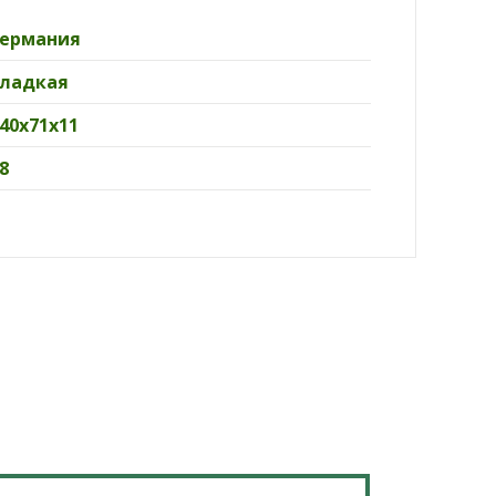
Германия
Гладкая
40х71х11
8