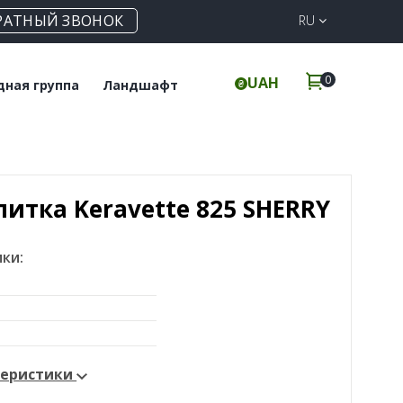
РАТНЫЙ ЗВОНОК
RU
0
UAH
дная группа
Ландшафт
польная плитка
Клинкерная
брусчатка
инкерные ступени
Элементы для забора
итка Keravette 825 SHERRY
ки:
теристики