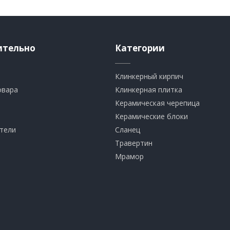
ительно
Категории
Клинкерный кирпич​
овара
​Клинкерная плитка
​Керамическая черепица
​Керамические блоки
тели
​Сланец
Травертин​
​Мрамор