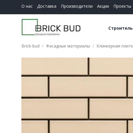
О нас
Доставка
Производители
Акции
Проекты
Строитель
Brick-bud
Фасадные материалы
Клинкерная плитк
Керамич
Строите