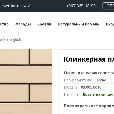
Контакты
Блог
(067)365-18-98
ОБ
ство
Фасады
Кровля
Натуральный камень
Вхо
а Krem gladki
еские блоки
Плитка клинкерная
Битумная черепица
Сланец
На
льные смеси
Плитка ручной
Керамическая
Травертин
Кл
формовки
черепица
Клинкерная пл
Мрамор
Клинкерный кирпич
Мансардные окна
Основные характеристи
Кирпич ручной
Софиты
Производитель:
Cerrad
формовки
Модель:
03.005.0016
Клинкерный
Наличие:
Есть в наличии
подоконник
Посмотреть все харак