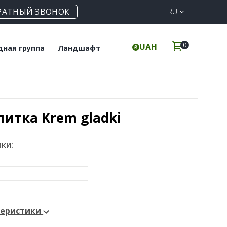
РАТНЫЙ ЗВОНОК
RU
0
UAH
дная группа
Ландшафт
польная плитка
Клинкерная
брусчатка
инкерные ступени
Элементы для забора
итка Krem gladki
ки:
теристики