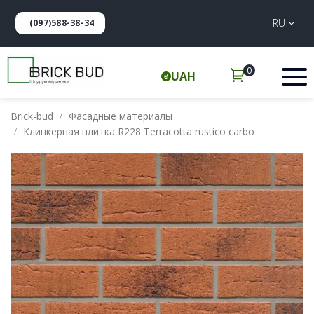
RU
(097)588-38-34
0
UAH
Brick-bud
Фасадные материалы
Клинкерная плитка R228 Terracotta rustico carbo