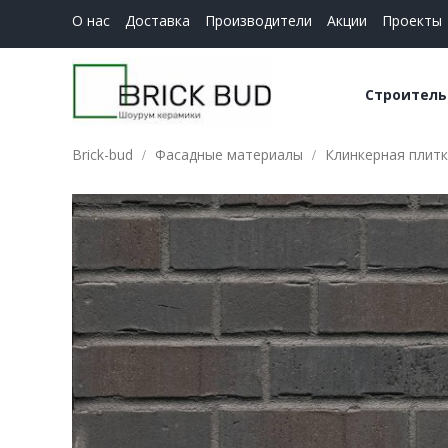
О нас
Доставка
Производители
Акции
Проекты
Строитель
Brick-bud
Фасадные материалы
Клинкерная плитк
Керамич
Строите