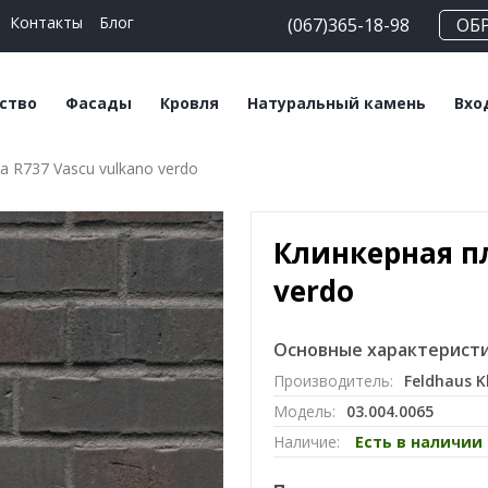
Контакты
Блог
(067)365-18-98
ОБ
ство
Фасады
Кровля
Натуральный камень
Вхо
а R737 Vascu vulkano verdo
еские блоки
Плитка клинкерная
Битумная черепица
Сланец
На
льные смеси
Плитка ручной
Керамическая
Травертин
Кл
формовки
черепица
Клинкерная пл
Мрамор
Клинкерный кирпич
Мансардные окна
verdo
Кирпич ручной
Софиты
формовки
Основные характеристи
Производитель:
Feldhaus K
Клинкерный
Модель:
03.004.0065
подоконник
Наличие:
Есть в наличии