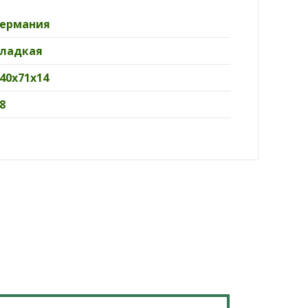
Германия
Гладкая
40х71х14
8