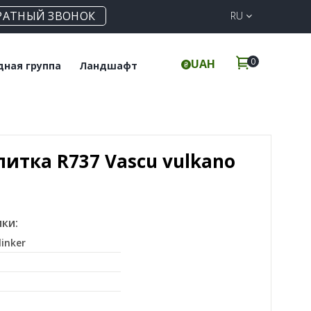
РАТНЫЙ ЗВОНОК
RU
0
UAH
дная группа
Ландшафт
польная плитка
Клинкерная
брусчатка
инкерные ступени
Элементы для забора
итка R737 Vascu vulkano
ки:
linker