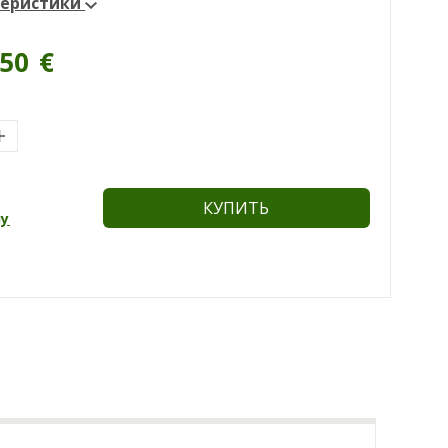
теристики
.50
€
КУПИТЬ
ну