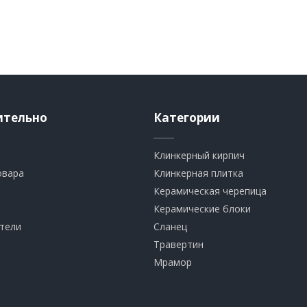
ительно
Категории
Клинкерный кирпич​
овара
​Клинкерная плитка
​Керамическая черепица
​Керамические блоки
тели
​Сланец
Травертин​
​Мрамор