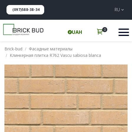
RU
(097)588-38-34
0
UAH
Brick-bud
Фасадные материалы
Клинкерная плитка R762 Vascu sabiosa blanca