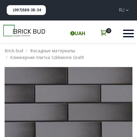
RU
(097)588-38-34
0
UAH
Brick-bud
Фасадные материалы
Клинкерная плитка Szkliwione Grafit