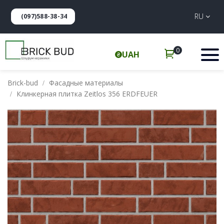
RU
(097)588-38-34
0
UAH
Brick-bud
Фасадные материалы
Клинкерная плитка Zeitlos 356 ERDFEUER