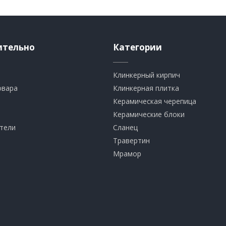
ительно
Категории
Клинкерный кирпич​
овара
​Клинкерная плитка
​Керамическая черепица
​Керамические блоки
тели
​Сланец
Травертин​
​Мрамор