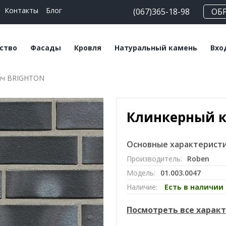
Контакты
Блог
(067)365-18-98
ОБ
ство
Фасады
Кровля
Натуральный камень
Вхо
ич BRIGHTON
еские блоки
Плитка клинкерная
Битумная черепица
Сланец
На
льные смеси
Плитка ручной
Керамическая
Травертин
Кл
формовки
черепица
Клинкерный 
Мрамор
Клинкерный кирпич
Мансардные окна
Основные характеристи
Кирпич ручной
Софиты
Производитель:
Roben
формовки
Модель:
01.003.0047
Клинкерный
Наличие:
Есть в наличии
подоконник
Посмотреть все харак