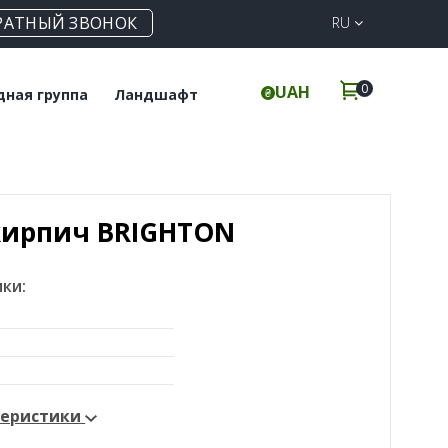
РАТНЫЙ ЗВОНОК
RU
0
UAH
дная группа
Ландшафт
польная плитка
Клинкерная
брусчатка
инкерные ступени
Элементы для забора
кирпич BRIGHTON
ки:
теристики