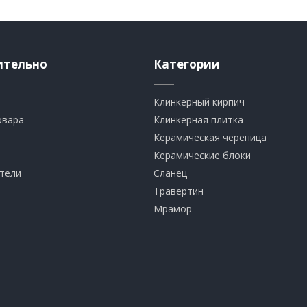
ительно
Категории
Клинкерный кирпич​
овара
​Клинкерная плитка
​Керамическая черепица
​Керамические блоки
тели
​Сланец
Травертин​
​Мрамор