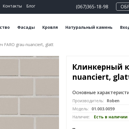
Контакты
Блог
(067)365-18-98
ОБ
ство
Фасады
Кровля
Натуральный камень
Вхо
 FARO grau-nuanciert, glatt
еские блоки
Плитка клинкерная
Битумная черепица
Сланец
На
льные смеси
Плитка ручной
Керамическая
Травертин
Кл
формовки
черепица
Клинкерный к
Мрамор
Клинкерный кирпич
Мансардные окна
nuanciert, glat
Кирпич ручной
Софиты
формовки
Основные характеристи
Производитель:
Roben
Клинкерный
Модель:
01.003.0059
подоконник
Наличие:
Есть в наличии