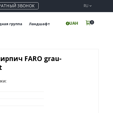
РАТНЫЙ ЗВОНОК
RU
0
UAH
дная группа
Ландшафт
польная плитка
Клинкерная
брусчатка
инкерные ступени
Элементы для забора
ирпич FARO grau-
t
ки: