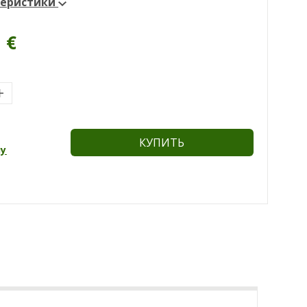
теристики
5
€
КУПИТЬ
ну