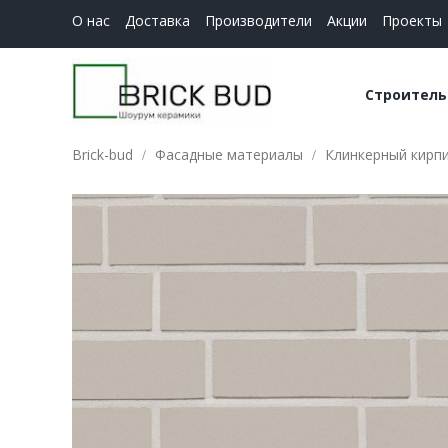
О нас
Доставка
Производители
Акции
Проекты
Строитель
Brick-bud
Фасадные материалы
Клинкерный кирпич
Керамич
Строите