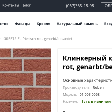
Контакты
Блог
(067)365-18-98
ОБ
ство
Фасады
Кровля
Натуральный камень
Вхо
 GREETSIEL friesisch-rot, genarbt/besandet
еские блоки
Плитка клинкерная
Битумная черепица
Сланец
На
льные смеси
Плитка ручной
Керамическая
Травертин
Кл
формовки
черепица
Клинкерный ки
Мрамор
Клинкерный кирпич
Мансардные окна
rot, genarbt/b
Кирпич ручной
Софиты
формовки
Основные характеристи
Производитель:
Roben
Клинкерный
Модель:
01.003.0068
подоконник
Наличие:
Есть в наличии