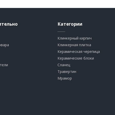
ительно
Категории
Клинкерный кирпич​
овара
​Клинкерная плитка
​Керамическая черепица
​Керамические блоки
тели
​Сланец
Травертин​
​Мрамор