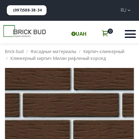
RU
(097)588-38-34
0
UAH
Brick-bud
Фасадные материалы
Кирпич клинкерный
Клинкерный кирпич Милан рифленый короед