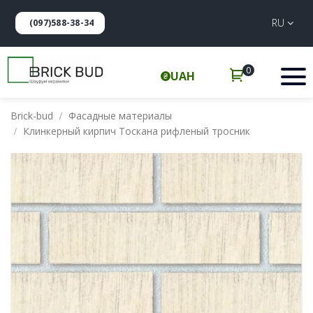
RU
(097)588-38-34
0
UAH
Brick-bud
Фасадные материалы
Клинкерный кирпич Тоскана рифленый тросник