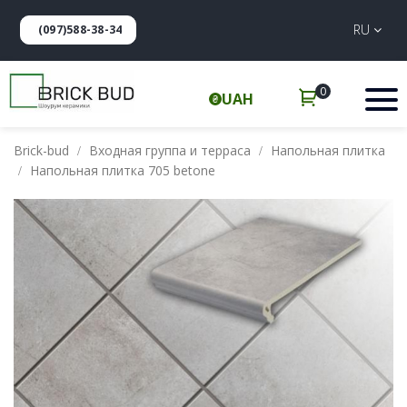
RU
(097)588-38-34
0
UAH
Brick-bud
Входная группа и терраса
Напольная плитка
Напольная плитка 705 betone