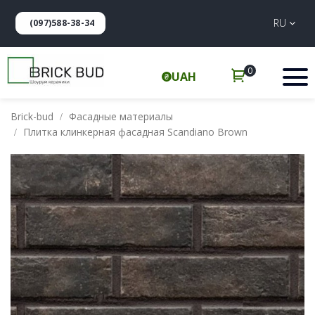
RU
(097)588-38-34
0
UAH
Brick-bud
Фасадные материалы
Плитка клинкерная фасадная Scandiano Brown