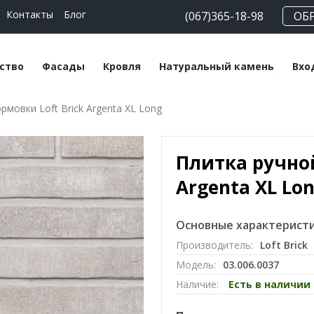
Контакты
Блог
(067)365-18-98
ОБ
ство
Фасады
Кровля
Натуральный камень
Вхо
мовки Loft Brick Argenta XL Long
еские блоки
Плитка клинкерная
Битумная черепица
Сланец
На
льные смеси
Плитка ручной
Керамическая
Травертин
Кл
формовки
черепица
Плитка ручной
Мрамор
Клинкерный кирпич
Мансардные окна
Argenta XL Lo
Кирпич ручной
Софиты
формовки
Основные характеристи
Производитель:
Loft Brick
Клинкерный
Модель:
03.006.0037
подоконник
Наличие:
Есть в наличии