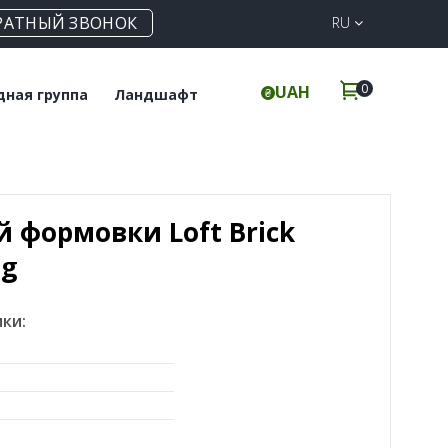
РАТНЫЙ ЗВОНОК
RU
0
UAH
дная группа
Ландшафт
польная плитка
Клинкерная
брусчатка
инкерные ступени
Элементы для забора
 формовки Loft Brick
ng
ки: