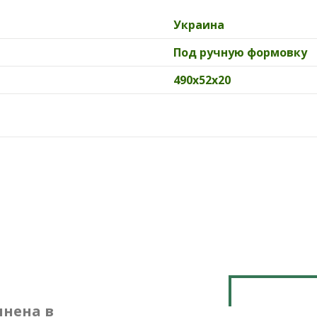
Украина
Под ручную формовку
490х52х20
лнена в