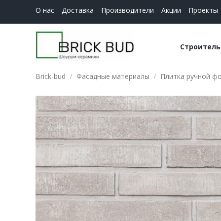
О нас
Доставка
Производители
Акции
Проекты
Строитель
Brick-bud
Фасадные материалы
Плитка ручной фор
Керамич
Строите