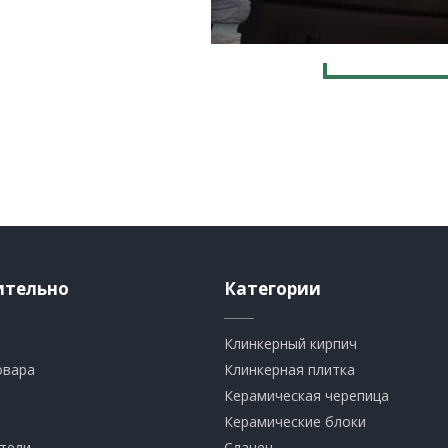
ительно
Категории
Клинкерный кирпич​
овара
​Клинкерная плитка
​Керамическая черепица
​Керамические блоки
тели
​Сланец