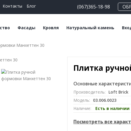
Контакты
Блог
(067)365-18-98
ОБ
ство
Фасады
Кровля
Натуральный камень
Вхо
ормовки Манхеттен 30
еские блоки
Плитка клинкерная
Битумная черепица
Сланец
На
льные смеси
Плитка ручной
Керамическая
Травертин
Кл
формовки
черепица
Плитка ручно
Мрамор
Клинкерный кирпич
Мансардные окна
Основные характеристи
Кирпич ручной
Софиты
Производитель:
Loft Brick
формовки
Модель:
03.006.0023
Клинкерный
Наличие:
Есть в наличии
подоконник
Посмотреть все харак