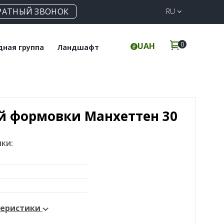
РАТНЫЙ ЗВОНОК
RU
0
UAH
дная группа
Ландшафт
польная плитка
Клинкерная
брусчатка
инкерные ступени
Элементы для забора
й формовки Манхеттен 30
ки:
теристики