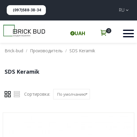
RU
(097)588-38-34
0
UAH
Brick-bud
Производитель
SDS Keramik
SDS Keramik
Сортировка:
По умолчанию