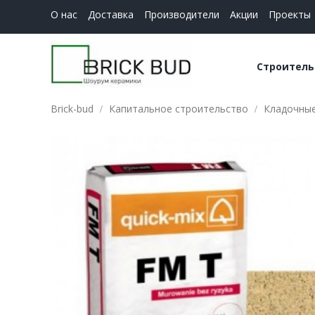
О нас
Доставка
Производители
Акции
Проекты
Строитель
Brick-bud
Капитальное строительство
Кладочные
Керамич
Строите