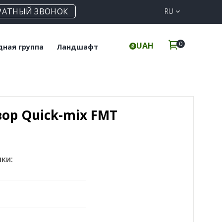
РАТНЫЙ ЗВОНОК
RU
0
UAH
дная группа
Ландшафт
польная плитка
Клинкерная
брусчатка
инкерные ступени
Элементы для забора
ор Quick-mix FMT
ки: