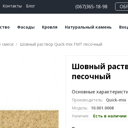
Контакты
Блог
(067)365-18-98
ОБ
ство
Фасады
Кровля
Натуральный камень
Вхо
 смеси
Шовный раствор Quick-mix FMT песочный
еские блоки
Плитка клинкерная
Битумная черепица
Сланец
На
льные смеси
Плитка ручной
Керамическая
Травертин
Кл
формовки
черепица
Шовный раств
Мрамор
Клинкерный кирпич
Мансардные окна
песочный
Кирпич ручной
Софиты
формовки
Основные характеристи
Производитель:
Quick-mix
Клинкерный
Модель:
10.001.0008
подоконник
Наличие:
Есть в наличии