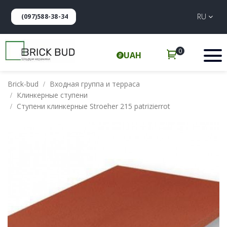
RU
(097)588-38-34
0
UAH
Brick-bud
Входная группа и терраса
Клинкерные ступени
Ступени клинкерные Stroeher 215 patrizierrot