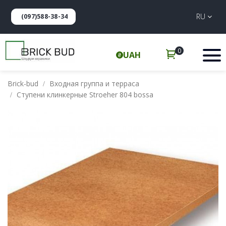
RU
(097)588-38-34
0
UAH
Brick-bud
Входная группа и терраса
Ступени клинкерные Stroeher 804 bossa