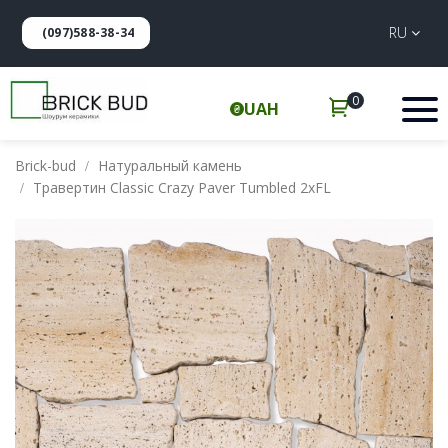
RU
(097)588-38-34
0
UAH
Brick-bud
Натуральный камень
Травертин Classic Crazy Paver Tumbled 2xFL