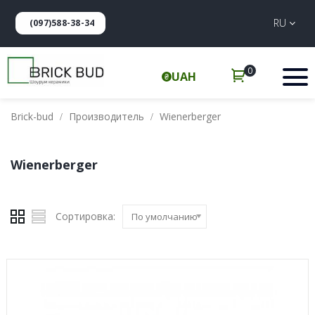
RU
(097)588-38-34
0
UAH
Brick-bud
Производитель
Wienerberger
Wienerberger
Сортировка:
По умолчанию