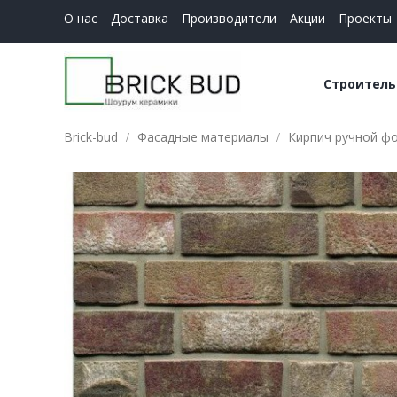
О нас
Доставка
Производители
Акции
Проекты
Строитель
Brick-bud
Фасадные материалы
Кирпич ручной ф
Керамич
Строите