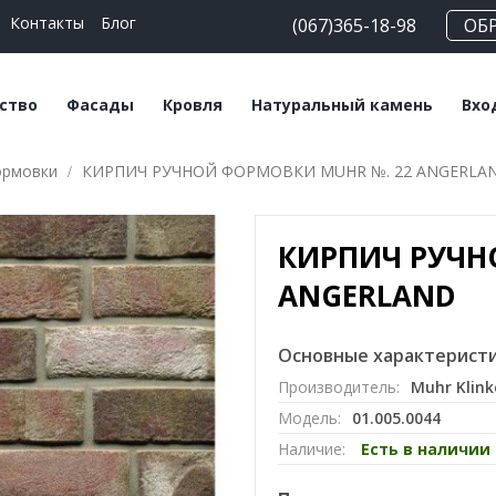
Контакты
Блог
(067)365-18-98
ОБ
ство
Фасады
Кровля
Натуральный камень
Вхо
ормовки
КИРПИЧ РУЧНОЙ ФОРМОВКИ MUHR №. 22 ANGERLA
еские блоки
Плитка клинкерная
Битумная черепица
Сланец
На
льные смеси
Плитка ручной
Керамическая
Травертин
Кл
формовки
черепица
КИРПИЧ РУЧН
Мрамор
Клинкерный кирпич
Мансардные окна
ANGERLAND
Кирпич ручной
Софиты
формовки
Основные характеристи
Производитель:
Muhr Klink
Клинкерный
Модель:
01.005.0044
подоконник
Наличие:
Есть в наличии