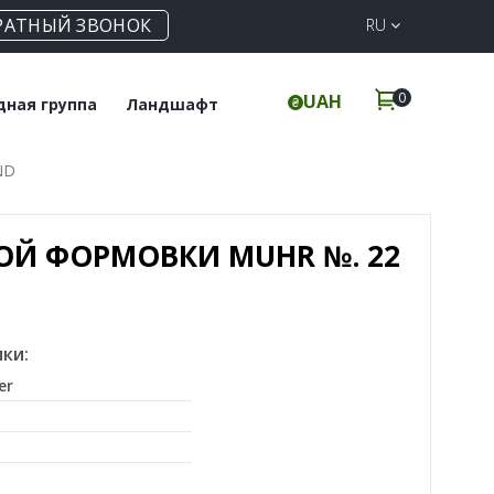
РАТНЫЙ ЗВОНОК
RU
0
UAH
дная группа
Ландшафт
ND
польная плитка
Клинкерная
брусчатка
инкерные ступени
Элементы для забора
ОЙ ФОРМОВКИ MUHR №. 22
ки:
er