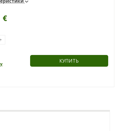
теристики
5
€
КУПИТЬ
ну