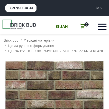
UA
(097)588-38-34
0
UAH
Brick-bud
Фасадні матеріали
Цегла ручного формування
ЦЕГЛА РУЧНОГО ФОРМУВАННЯ MUHR №. 22 ANGERLAND