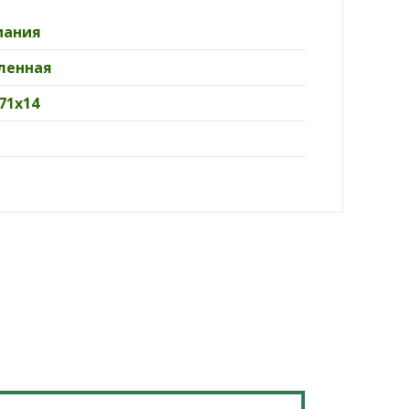
мания
ленная
71х14