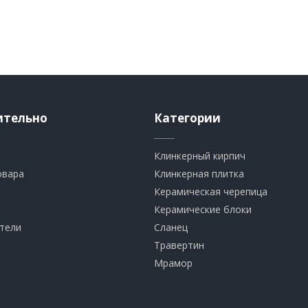
ительно
Категории
Клинкерный кирпич​
овара
​Клинкерная плитка
​Керамическая черепица
​Керамические блоки
тели
​Сланец
Травертин​
​Мрамор