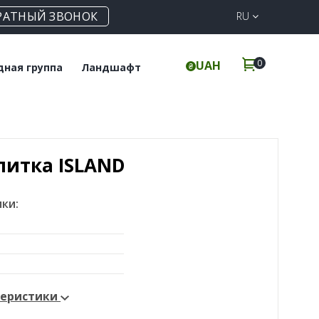
РАТНЫЙ ЗВОНОК
RU
0
UAH
дная группа
Ландшафт
польная плитка
Клинкерная
брусчатка
инкерные ступени
Элементы для забора
литка ISLAND
ки:
теристики