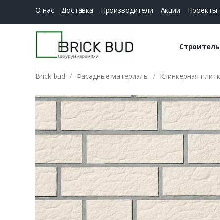
О нас
Доставка
Производители
Акции
Проекты
Строитель
Brick-bud
Фасадные материалы
Клинкерная плит
Керамич
Строите