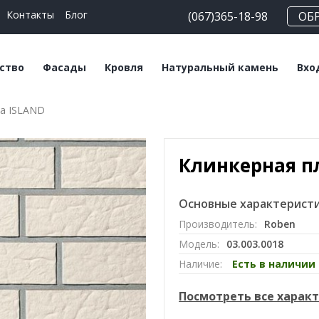
Контакты
Блог
(067)365-18-98
ОБ
ство
Фасады
Кровля
Натуральный камень
Вхо
ка ISLAND
еские блоки
Плитка клинкерная
Битумная черепица
Сланец
На
льные смеси
Плитка ручной
Керамическая
Травертин
Кл
формовки
черепица
Клинкерная п
Мрамор
Клинкерный кирпич
Мансардные окна
Основные характеристи
Кирпич ручной
Софиты
Производитель:
Roben
формовки
Модель:
03.003.0018
Клинкерный
Наличие:
Есть в наличии
подоконник
Посмотреть все харак