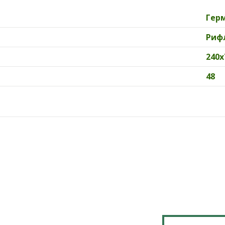
Гер
Риф
240х
48