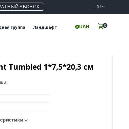
РАТНЫЙ ЗВОНОК
RU
0
UAH
дная группа
Ландшафт
польная плитка
Клинкерная
брусчатка
инкерные ступени
Элементы для забора
ht Tumbled 1*7,5*20,3 cм
ки:
теристики