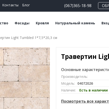
Контакты
Блог
(067)365-18-98
ОБ
ство
Фасады
Кровля
Натуральный камень
Вхо
ертин Light Tumbled 1*7,5*20,3 cм
еские блоки
Плитка клинкерная
Битумная черепица
Сланец
На
льные смеси
Плитка ручной
Керамическая
Травертин
Кл
формовки
черепица
Травертин Lig
Мрамор
Клинкерный кирпич
Мансардные окна
Основные характеристи
Кирпич ручной
Софиты
Производитель:
формовки
Модель:
04072026
Клинкерный
Наличие:
Есть в наличии
подоконник
Посмотреть все харак