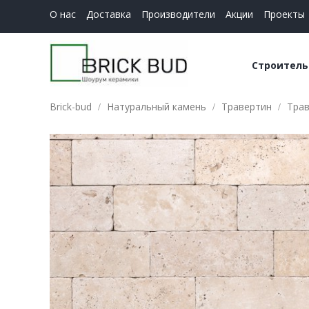
О нас
Доставка
Производители
Акции
Проекты
Строитель
Brick-bud
Натуральный камень
Травертин
Трав
Керамич
Строите