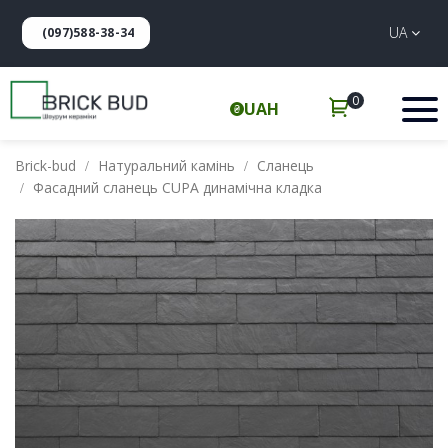
UA
(097)588-38-34
0
UAH
Brick-bud
Натуральний камінь
Сланець
Фасадний сланець CUPA динамічна кладка