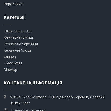
Виробники
Категорії
Клінкерна цегла
​Клінкерна плитка
​Керамічна черепиця
​Керамічні блоки
​Сланец
Травертин​
​Мармур
КОНТАКТНА ІНФОРМАЦІЯ
м.Київ, Віта-Поштова, 8 км від метро Теремки, Садовий
центр "Єва"
Понеділок п'ятниця