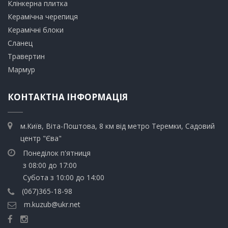
​Клінкерна плитка
​Керамічна черепиця
​Керамічні блоки
​Сланец
Травертин​
​Мармур
КОНТАКТНА ІНФОРМАЦІЯ
м.Київ, Віта-Поштова, 8 км від метро Теремки, Садовий
центр "Єва"
Понеділок п'ятниця
з 08:00 до 17:00
Субота з 10:00 до 14:00
(067)365-18-98
m.kuzub@ukr.net