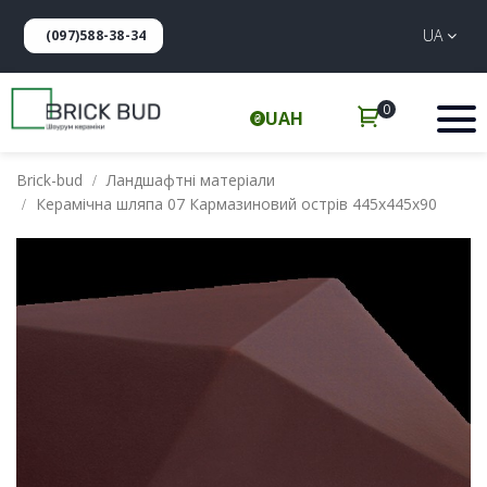
UA
(097)588-38-34
0
UAH
Brick-bud
Ландшафтні матеріали
Керамічна шляпа 07 Кармазиновий острів 445х445х90