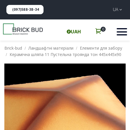
UA
(097)588-38-34
0
UAH
Brick-bud
Ландшафтні матеріали
Елементи для забору
Керамічна шляпа 11 Пустельна троянда тон 445х445х90