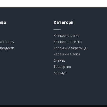
ово
Категорії
Клінкерна цегла
я товару
​Клінкерна плитка
продукти
​Керамічна черепиця
​Керамічні блоки
​Сланец
Травертин​
​Мармур