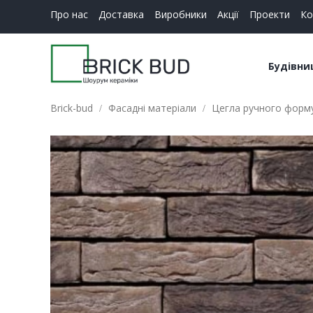
Про нас
Доставка
Виробники
Акції
Проекти
Ко
Будівни
Brick-bud
Фасадні матеріали
Цегла ручного форму
Керамі
Будіве