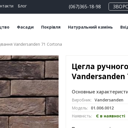
нтакти
Блог
(067)365-18-98
ЗВОР
цтво
Фасади
Покрівля
Натуральний камінь
Вхі
вання Vandersanden 71 Cortona
чні блоки
Плитка клінкерна
Битумна черепиця
Сланец
Пл
льні суміші
Плитка ручного
Керамічна черепиця
Травертин
Кл
формування
Цегла ручног
Мансардні вікна
Мармур
Цегла клінкерна
Vandersanden 
Софіти
Цегла ручного
формування
Основные характеристи
Виробник:
Vandersanden
Клінкерний підвіконник
Модель:
01.006.0012
Наявність:
Є в наявності