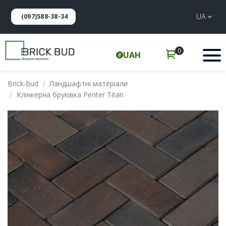
UA
(097)588-38-34
0
UAH
Brick-bud
Ландшафтні матеріали
Клінкерна бруківка Penter Titan