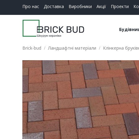
Про нас
Доставка
Виробники
Акції
Проекти
Ко
Будівни
Brick-bud
Ландшафтні матеріали
Клінкерна бруків
Керамі
Будіве