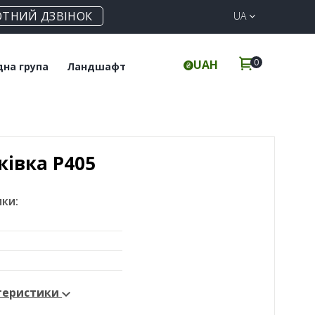
ОТНИЙ ДЗВІНОК
UA
0
UAH
дна група
Ландшафт
итка для підлоги
Клінкерна бруківка
інкерні сходи
Елементи для забору
ківка Р405
ки:
ктеристики