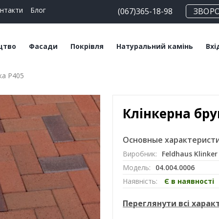
нтакти
Блог
(067)365-18-98
ЗВОР
цтво
Фасади
Покрівля
Натуральний камінь
Вхі
ка Р405
чні блоки
Плитка клінкерна
Битумна черепиця
Сланец
Пл
льні суміші
Плитка ручного
Керамічна черепиця
Травертин
Кл
формування
Клінкерна бру
Мансардні вікна
Мармур
Цегла клінкерна
Софіти
Основные характеристи
Цегла ручного
Виробник:
Feldhaus Klinker
формування
Модель:
04.004.0006
Клінкерний підвіконник
Наявність:
Є в наявності
Переглянути всі хара