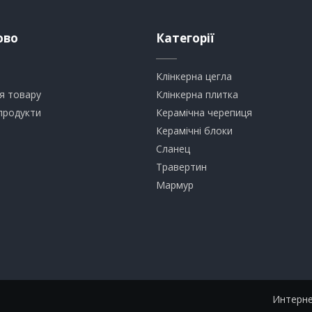
ово
Категорії
Клінкерна цегла
я товару
​Клінкерна плитка
продукти
​Керамічна черепиця
​Керамічні блоки
​Сланец
Травертин​
​Мармур
Интерне