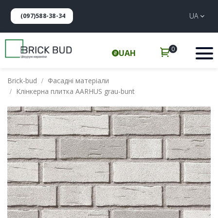
UA
(097)588-38-34
0
UAH
Brick-bud
Фасадні матеріали
Клінкерна плитка AARHUS grau-bunt