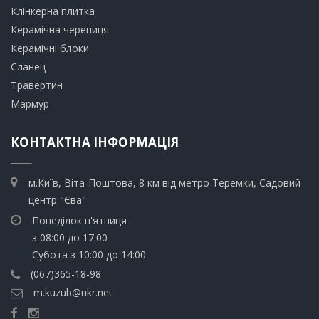
​Клінкерна плитка
​Керамічна черепиця
​Керамічні блоки
​Сланец
Травертин​
​Мармур
КОНТАКТНА ІНФОРМАЦІЯ
м.Київ, Віта-Поштова, 8 км від метро Теремки, Садовий
центр "Єва"
Понеділок п'ятниця
з 08:00 до 17:00
Субота з 10:00 до 14:00
(067)365-18-98
m.kuzub@ukr.net