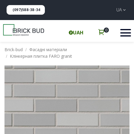
UA
(097)588-38-34
0
UAH
Brick-bud
Фасадні матеріали
Клінкерная плитка FARO granit