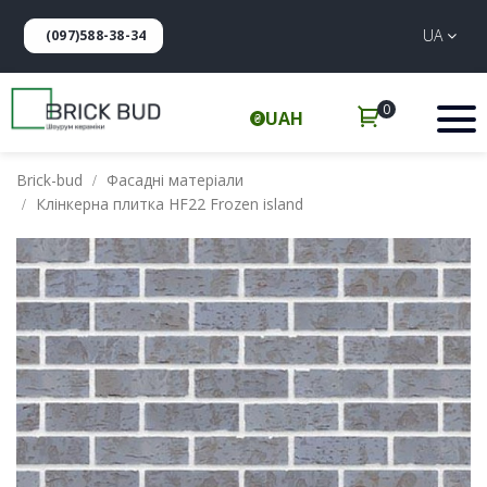
UA
(097)588-38-34
0
UAH
Brick-bud
Фасадні матеріали
Клінкерна плитка HF22 Frozen island