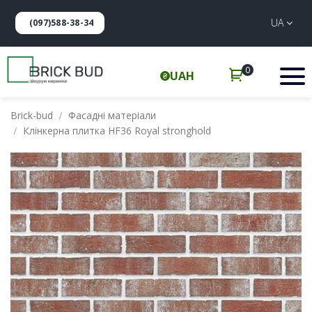
UA
(097)588-38-34
0
UAH
Brick-bud
Фасадні матеріали
Клінкерна плитка HF36 Royal stronghold