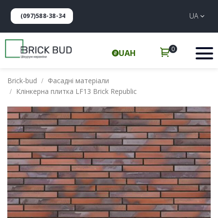
UA
(097)588-38-34
0
UAH
Brick-bud
Фасадні матеріали
Клінкерна плитка LF13 Brick Republic