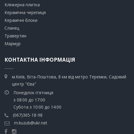
​Клінкерна плитка
​Керамічна черепиця
​Керамічні блоки
​Сланец
Травертин​
​Мармур
КОНТАКТНА ІНФОРМАЦІЯ
м.Київ, Віта-Поштова, 8 км від метро Теремки, Садовий
центр "Єва"
Понеділок п'ятниця
з 08:00 до 17:00
Субота з 10:00 до 14:00
(067)365-18-98
m.kuzub@ukr.net