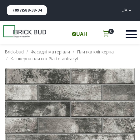
UA
(097)588-38-34
0
UAH
Brick-bud
Фасадні матеріали
Плитка клінкерна
Клінкерна плитка Piatto antracyt