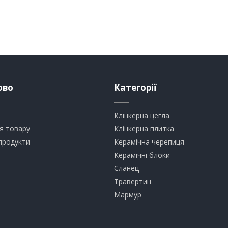
ово
Категорії
Клінкерна цегла
я товару
​Клінкерна плитка
продукти
​Керамічна черепиця
​Керамічні блоки
​Сланец
Травертин​
​Мармур