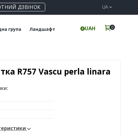
ОТНИЙ ДЗВІНОК
UA
0
UAH
дна група
Ландшафт
итка для підлоги
Клінкерна бруківка
інкерні сходи
Елементи для забору
ка R757 Vascu perla linara
ки:
ктеристики