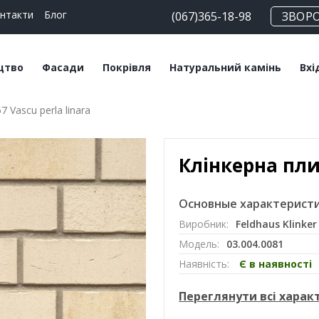
нтакти
Блог
(067)365-18-98
ЗВОР
цтво
Фасади
Покрівля
Натуральний камінь
Вхі
 Vascu perla linara
чні блоки
Плитка клінкерна
Битумна черепиця
Сланец
Пл
льні суміші
Плитка ручного
Керамічна черепиця
Травертин
Кл
формування
Клінкерна плит
Мансардні вікна
Мармур
Цегла клінкерна
Софіти
Основные характеристи
Цегла ручного
Виробник:
Feldhaus Klinker
формування
Модель:
03.004.0081
Клінкерний підвіконник
Наявність:
Є в наявності
Переглянути всі хара