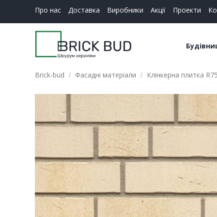
Про нас
Доставка
Виробники
Акції
Проекти
Ко
Будівни
Brick-bud
Фасадні матеріали
Клінкерна плитка R757
Керамі
Будіве