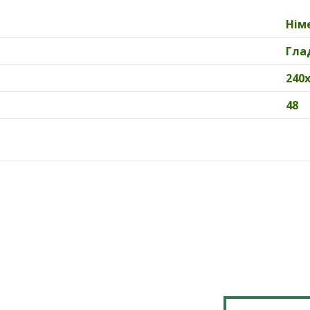
Нім
Гла
240
48