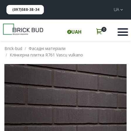
UA
(097)588-38-34
0
UAH
Brick-bud
Фасадні матеріали
Клінкерна плитка R761 Vascu vulkano